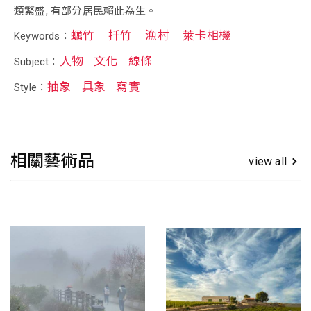
類繁盛, 有部分居民賴此為生。
蠣竹
扦竹
漁村
萊卡相機
Keywords：
人物
文化
線條
Subject：
抽象
具象
寫實
Style：
相關藝術品
view all