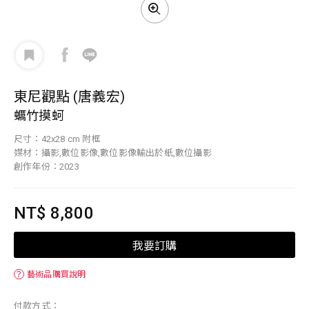
東尼觀點 (唐義宏)
蠣竹摸蚵
尺寸：42x28 cm 附框
媒材：攝影,數位影像,數位影像輸出於紙,數位攝影
創作年份：2023
NT$ 8,800
我要訂購
？
藝術品購買說明
付款方式：