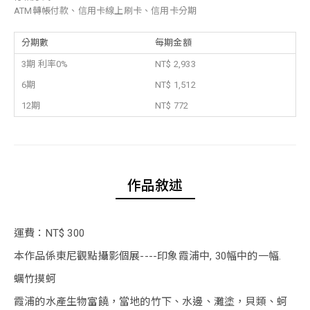
ATM轉帳付款、信用卡線上刷卡、信用卡分期
分期數
每期金額
3期 利率0%
NT$ 2,933
6期
NT$ 1,512
12期
NT$ 772
作品敘述
運費：NT$ 300
本作品係東尼觀點攝影個展----印象霞浦中, 30幅中的一幅.
蠣竹摸蚵
霞浦的水產生物富饒，當地的竹下、水邊、灘塗，貝類、蚵