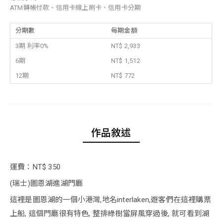
ATM轉帳付款、信用卡線上刷卡、信用卡分期
分期數
每期金額
3期 利率0%
NT$ 2,933
6期
NT$ 1,512
12期
NT$ 772
作品敘述
運費：NT$ 350
(瑞士)圖恩湖進湖門廳
這裡是圖恩湖的一個小港灣,地名interlaken,遊客們在這裡購票
上船, 這個門廳很有特色, 整排綠樹當屏風穿過後, 就可看到湖