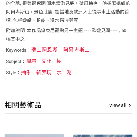
的全貌, 很美很遼闊.湖水清澈見底，微風徐徐，映襯著遠處的
阿爾卑斯山，景色壯麗, 是當地及歐洲人士從事水上活動的首
選, 包括遊艇、帆船、滑水衝浪等等.
附加說明: 本作品係東尼觀點另一主題 ----歐遊見聞---- , 50
幅其中之一
瑞士圖恩湖
阿爾卑斯山
Keywords：
風景
文化
樹
Subject：
抽象
新表現
水
湖
Style：
相關藝術品
view all