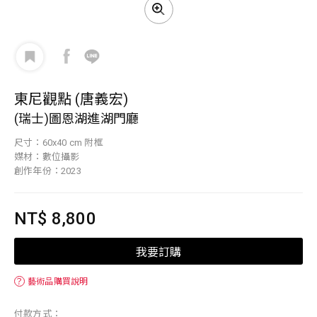
東尼觀點 (唐義宏)
(瑞士)圖恩湖進湖門廳
尺寸：60x40 cm 附框
媒材：數位攝影
創作年份：2023
NT$ 8,800
我要訂購
？
藝術品購買說明
付款方式：