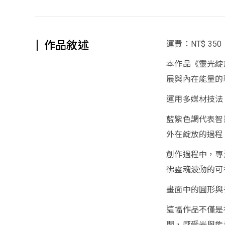
作品敘述
運費：NT$ 350
本作品《靈光綻
展與內在能量的
運用多媒材技法
藍紫色調代表智
外在綻放的過程
創作過程中，專
彿靈魂波動的可
畫面中的圓形與
這幅作品不僅是
間，感受光與能