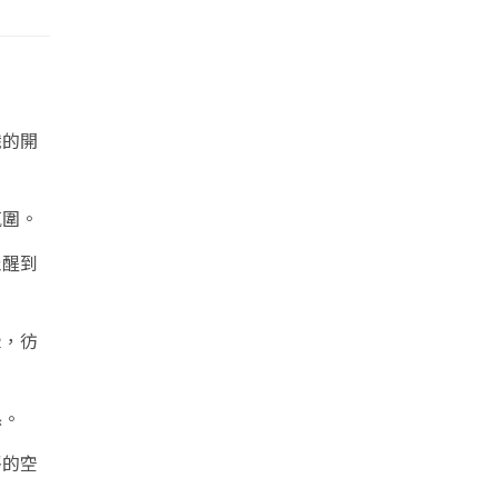
識的開
氛圍。
覺醒到
暈，彷
係。
靜的空