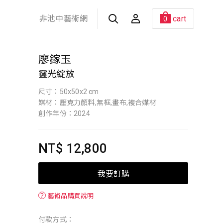
非池中藝術網
cart
0
廖鎵玉
靈光綻放
尺寸：50x50x2 cm
媒材：壓克力顏料,無框,畫布,複合媒材
創作年份：2024
NT$ 12,800
我要訂購
？
藝術品購買說明
付款方式：