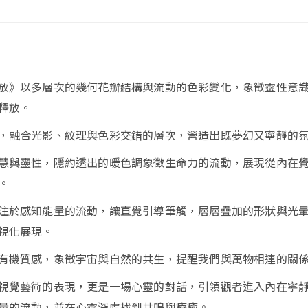
放》以多層次的幾何花瓣結構與流動的色彩變化，象徵靈性意
釋放。
，融合光影、紋理與色彩交錯的層次，營造出既夢幻又寧靜的
慧與靈性，隱約透出的暖色調象徵生命力的流動，展現從內在
。
注於感知能量的流動，讓直覺引導筆觸，層層疊加的形狀與光
視化展現。
有機質感，象徵宇宙與自然的共生，提醒我們與萬物相連的關
視覺藝術的表現，更是一場心靈的對話，引領觀者進入內在寧
量的流動，並在心靈深處找到共鳴與療癒。