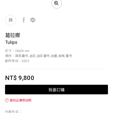
葛拉娜
Tulips
尺寸：26x26 cm
媒材：厚底畫布,油彩,油彩畫布,油畫,無框,畫布
創作年份：2025
NT$ 9,800
我要訂購
？
藝術品購買說明
付款方式：