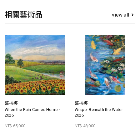
相關藝術品
view all
葛拉娜
葛拉娜
When the Rain Comes Home，
Wisper Beneath the Water，
2026
2026
NT$ 65,000
NT$ 48,000