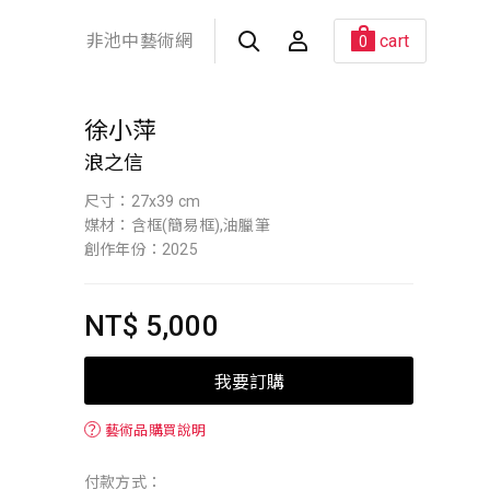
非池中藝術網
cart
0
徐小萍
浪之信
尺寸：27x39 cm
媒材：含框(簡易框),油臘筆
創作年份：2025
NT$ 5,000
我要訂購
？
藝術品購買說明
付款方式：