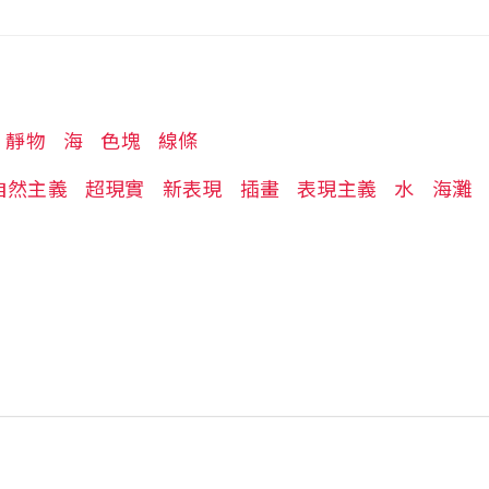
靜物
海
色塊
線條
自然主義
超現實
新表現
插畫
表現主義
水
海灘