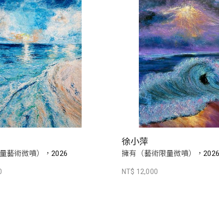
徐小萍
量藝術微噴），2026
擁有（藝術限量微噴），202
0
NT$ 12,000