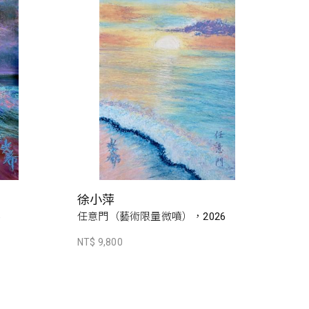
徐小萍
6
任意門（藝術限量微噴），2026
NT$ 9,800