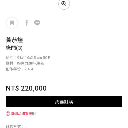
黃恭煌
綠門(3)
尺寸：91x116x2.5 cm 50 F
媒材：壓克力顏料,畫布
創作年份：2024
NT$ 220,000
我要訂購
？
藝術品購買說明
付款方式：