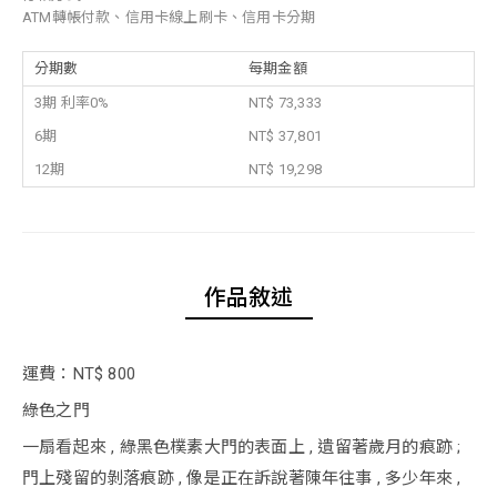
ATM轉帳付款、信用卡線上刷卡、信用卡分期
分期數
每期金額
3期 利率0%
NT$ 73,333
6期
NT$ 37,801
12期
NT$ 19,298
作品敘述
運費：NT$ 800
綠色之門
一扇看起來 , 綠黑色樸素大門的表面上 , 遺留著歲月的痕跡 ;
門上殘留的剝落痕跡 , 像是正在訴說著陳年往事 , 多少年來 ,