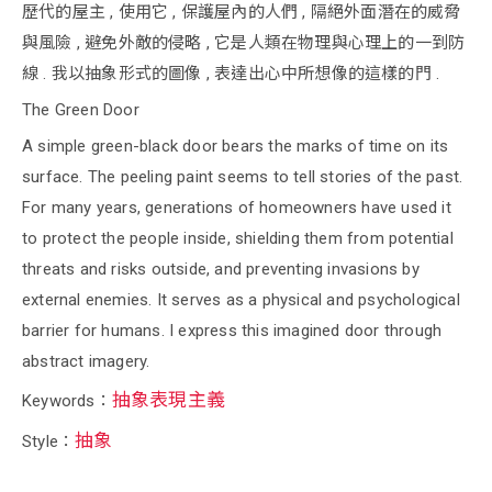
歷代的屋主 , 使用它 , 保護屋內的人們 , 隔絕外面潛在的威脅
與風險 , 避免外敵的侵略 , 它是人類在物理與心理上的一到防
線 . 我以抽象形式的圖像 , 表達出心中所想像的這樣的門 .
The Green Door
A simple green-black door bears the marks of time on its
surface. The peeling paint seems to tell stories of the past.
For many years, generations of homeowners have used it
to protect the people inside, shielding them from potential
threats and risks outside, and preventing invasions by
external enemies. It serves as a physical and psychological
barrier for humans. I express this imagined door through
abstract imagery.
抽象表現主義
Keywords：
抽象
Style：