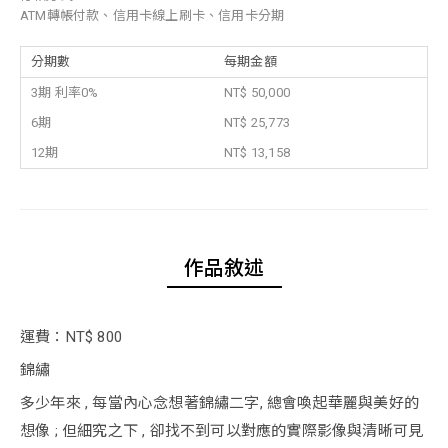
ATM轉帳付款、信用卡線上刷卡、信用卡分期
分期數
每期金額
3期 利率0%
NT$ 50,000
6期
NT$ 25,773
12期
NT$ 13,158
作品敘述
運費：NT$ 800
錦繡
多少年來 , 每當內心念想著錦繡二字, 總會喚起華麗與美好的
想像 ; 但細究之下 , 卻找不到可以對應的實際影像與清晰可見