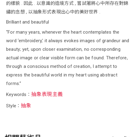
的樣貌 . 因此 . 以意識的造境方式 , 嘗試著將心中所存在對錦
繡的念想 , 以抽象形式表現出心中的美好世界 .
Brilliant and beautiful
“For many years, whenever the heart contemplates the
word ‘embroidery,’ it always evokes images of grandeur and
beauty; yet, upon closer examination, no corresponding
actual image or clear visible form can be found. Therefore,
through a conscious method of creation, I attempt to
express the beautiful world in my heart using abstract
forms.”
抽象表現主義
Keywords：
抽象
Style：