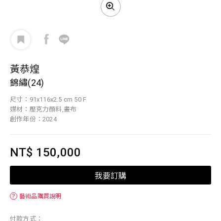
黃恭煌
錦繡(24)
尺寸：91x116x2.5 cm 50 F
媒材：壓克力顏料,畫布
創作年份：2024
NT$ 150,000
我要訂購
？
藝術品購買說明
付款方式：