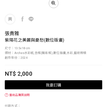
張貴雅
紫陽花之美麗與憂愁(數位版畫)
尺寸：13.5x18 cm
媒材：Arches水彩紙,含框(簡易框),數位版畫,水彩,藝術微噴
創作年份：2024
NT$ 2,000
我要訂購
？
藝術品購買說明
付款方式：