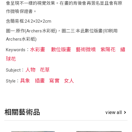
會呈現不一樣的視覺效果。在畫的背後會再簽名並且會有原
作微噴保證書。
含簡易框:24.2×32×2cm
圖一:原作(Archers水彩紙)，圖二三:本此數位版畫(印刷用
Archers水彩紙)
水彩畫
數位版畫
藝術微噴
紫陽花
繡
Keywords：
球花
人物
花草
Subject：
具象
插畫
寫實
女人
Style：
相關藝術品
view all