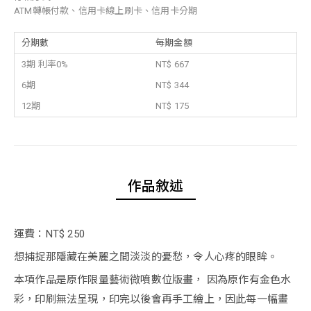
ATM轉帳付款、信用卡線上刷卡、信用卡分期
分期數
每期金額
3期 利率0%
NT$ 667
6期
NT$ 344
12期
NT$ 175
作品敘述
運費：NT$ 250
想捕捉那隱藏在美麗之間淡淡的憂愁，令人心疼的眼眸。
本項作品是原作限量藝術微噴數位版畫， 因為原作有金色水
彩，印刷無法呈現，印完以後會再手工繪上，因此每一幅畫