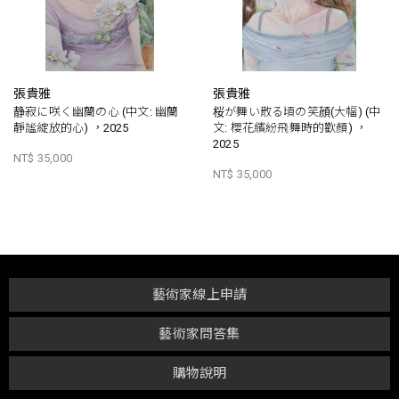
張貴雅
張貴雅
静寂に咲く幽蘭の心 (中文: 幽蘭
桜が舞い散る頃の笑顔(大幅) (中
靜謐綻放的心) ，2025
文: 櫻花繽紛飛舞時的歡顏) ，
2025
NT$ 35,000
NT$ 35,000
藝術家線上申請
藝術家問答集
購物說明