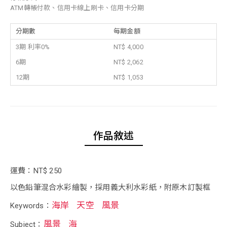
ATM轉帳付款、信用卡線上刷卡、信用卡分期
分期數
每期金額
3期 利率0%
NT$ 4,000
6期
NT$ 2,062
12期
NT$ 1,053
作品敘述
運費：NT$ 250
以色鉛筆混合水彩繪製，採用義大利水彩紙，附原木訂製框
海岸
天空
風景
Keywords：
風景
海
Subject：