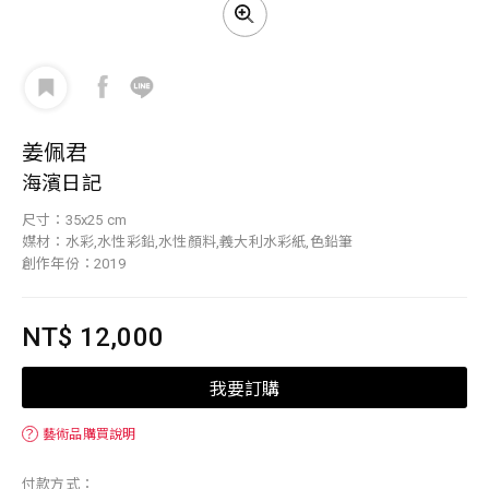
姜佩君
海濱日記
尺寸：35x25 cm
媒材：水彩,水性彩鉛,水性顏料,義大利水彩紙,色鉛筆
創作年份：2019
NT$ 12,000
我要訂購
？
藝術品購買說明
付款方式：