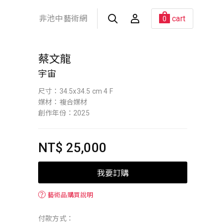
非池中藝術網
cart
0
蔡文龍
宇宙
尺寸：34.5x34.5 cm 4 F
媒材：複合媒材
創作年份：2025
NT$ 25,000
我要訂購
？
藝術品購買說明
付款方式：