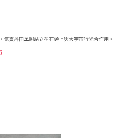
，氣貫丹田單腳站立在石頭上與大宇宙行光合作用。
宙