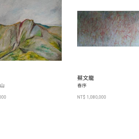
蔡文龍
山
春序
000
NT$ 1,080,000