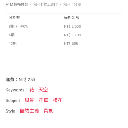
ATM轉帳付款、信用卡線上刷卡、信用卡分期
分期數
每期金額
3期 利率0%
NT$ 2,500
6期
NT$ 1,289
12期
NT$ 658
運費：NT$ 250
花
天空
Keywords：
風景
花草
櫻花
Subject：
自然主義
具象
Style：