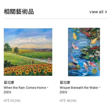
相關藝術品
view all
葛拉娜
葛拉娜
When the Rain Comes Home，
Wisper Beneath the Water，
2026
2026
NT$ 65,000
NT$ 48,000