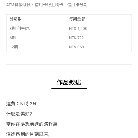
ATM轉帳付款、信用卡線上刷卡、信用卡分期
分期數
每期金額
3期 利率0%
NT$ 1,400
6期
NT$ 722
12期
NT$ 368
作品敘述
運費：NT$ 250
什麼是美好?
當你在夢想前進的路程裏,
沿途遇到的片刻風景,