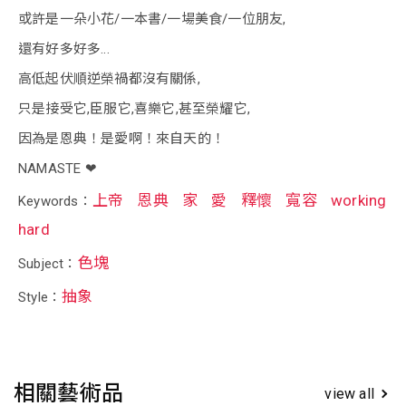
或許是一朵小花/一本書/一場美食/一位朋友,
還有好多好多...
高低起伏順逆榮禍都沒有關係,
只是接受它,臣服它,喜樂它,甚至榮耀它,
因為是恩典！是愛啊！來自天的！
NAMASTE ❤
上帝
恩典
家
愛
釋懷
寬容
working
Keywords：
hard
色塊
Subject：
抽象
Style：
相關藝術品
view all