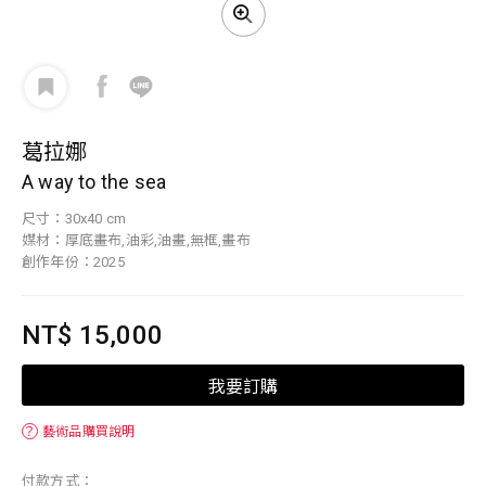
葛拉娜
A way to the sea
尺寸：30x40 cm
媒材：厚底畫布,油彩,油畫,無框,畫布
創作年份：2025
NT$ 15,000
我要訂購
？
藝術品購買說明
付款方式：