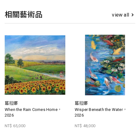
相關藝術品
view all
葛拉娜
葛拉娜
When the Rain Comes Home，
Wisper Beneath the Water，
2026
2026
NT$ 65,000
NT$ 48,000