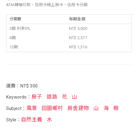
ATM轉帳付款、信用卡線上刷卡、信用卡分期
分期數
每期金額
3期 利率0%
NT$ 5,000
6期
NT$ 2,577
12期
NT$ 1,316
運費：NT$ 300
房子
道路
花
山
Keywords：
風景
田園鄉村
房舍建物
山
海
樹
Subject：
自然主義
水
Style：