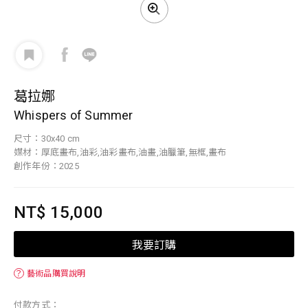
葛拉娜
Whispers of Summer
尺寸：30x40 cm
媒材：厚底畫布,油彩,油彩畫布,油畫,油臘筆,無框,畫布
創作年份：2025
NT$ 15,000
我要訂購
？
藝術品購買說明
付款方式：