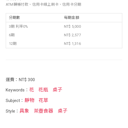
ATM轉帳付款、信用卡線上刷卡、信用卡分期
分期數
每期金額
3期 利率0%
NT$ 5,000
6期
NT$ 2,577
12期
NT$ 1,316
運費：NT$ 300
花
花瓶
桌子
Keywords：
靜物
花草
Subject：
具象
茶壺食器
桌子
Style：