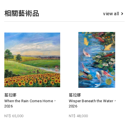
相關藝術品
view all
葛拉娜
葛拉娜
When the Rain Comes Home，
Wisper Beneath the Water，
2026
2026
NT$ 65,000
NT$ 48,000