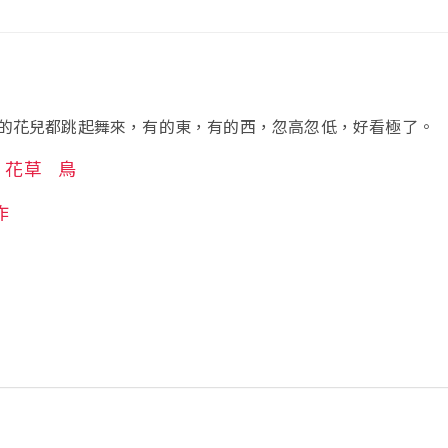
的花兒都跳起舞來，有的東，有的西，忽高忽低，好看極了。
花草
鳥
作