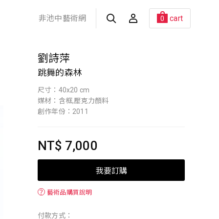
非池中藝術網
cart
0
劉詩萍
跳舞的森林
尺寸：40x20 cm
媒材：含框,壓克力顏料
創作年份：2011
NT$ 7,000
我要訂購
？
藝術品購買說明
付款方式：