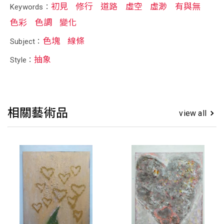
初見
修行
道路
虛空
虛渺
有與無
Keywords：
色彩
色調
變化
色塊
線條
Subject：
抽象
Style：
相關藝術品
view all