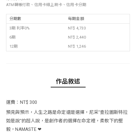
ATM轉帳付款、信用卡線上刷卡、信用卡分期
分期數
每期金額
3期 利率0%
NT$ 4,733
6期
NT$ 2,440
12期
NT$ 1,246
作品敘述
運費：NT$ 300
預見與預示，人生之路是命定還是選擇，尼采"查拉圖斯特拉
如是說"的超人說，是創作者的選擇在命定裡，柔軟下的堅
毅，NAMASTE ❤