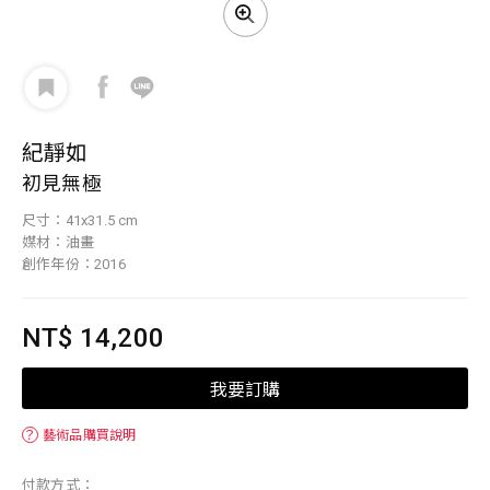
紀靜如
初見無極
尺寸：41x31.5 cm
媒材：油畫
創作年份：2016
NT$ 14,200
我要訂購
？
藝術品購買說明
付款方式：