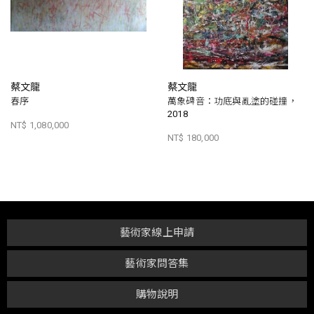
蔡文龍
蔡文龍
春序
萬象碑音：功底與亂塗的碰撞，
2018
NT$ 1,080,000
NT$ 180,000
藝術家線上申請
藝術家問答集
購物說明