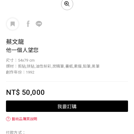
蔡文龍
他一個人望您
尺寸：54x79 cm
媒材：剪貼,拼貼,油性粉彩,炭精筆,畫紙,素描,鉛筆,黑筆
創作年份：1992
NT$ 50,000
我要訂購
？
藝術品購買說明
付款方式：