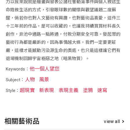
力以我來說就是繪畫與發表公諸社會動蕩事件與個人敘述生
命銓敘生活的方式，引發眼球數的關懷與觀望議題二度蘇
醒，倘若你也對人文藝術有興趣，也對藝術品喜愛，這件三
十三年前的作品，是可以收藏的，也讓我持續買買材料長久
創作，非池中通路一點將通，付款分期安全可靠。發起眾的
藝術行為都是嚴訴的，因為事情越大條，我們一定要更莊
嚴，這樣才能撼動污染源生命的奧底，也只能這樣讓它們有
退場機制回歸宇宙極惡之地（暗黑物質）。
他一個人望您
Keywords：
人物
風景
Subject：
超現實
新表現
表現主義
塗鴉
速寫
Style：
相關藝術品
view all