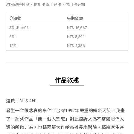
ATM轉帳付款、信用卡線上刷卡、信用卡分期
分期數
每期金額
3期 利率0%
NT$ 16,667
6期
NT$ 8,591
12期
NT$ 4,386
作品敘述
運費：NT$ 450
發生一件很悲哀的事件，台灣1992年嚴重的鎘米污染，我畫
了一系列作品「他一個人望您」對此控訴人為不當如恐佈人
類的所做非為，也捐兩張大作給高雄長庚醫院，藝術家生產