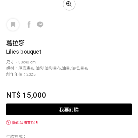
葛拉娜
Lilies bouquet
尺寸：30x40 cm
媒材：厚底畫布,油彩,油彩畫布,油畫,無框,畫布
創作年份：2025
NT$ 15,000
我要訂購
？
藝術品購買說明
付款方式：