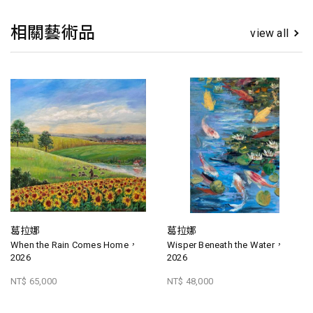
相關藝術品
view all
葛拉娜
葛拉娜
When the Rain Comes Home，
Wisper Beneath the Water，
2026
2026
NT$ 65,000
NT$ 48,000