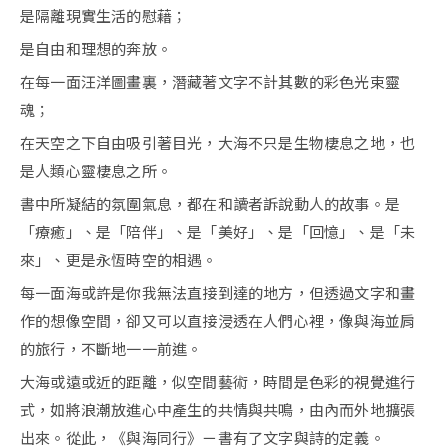
是隔離現實生活的慰藉；
是自由和理想的奔放。
在每一面汪洋圖畫裏，潛藏著文字不計其數的彩色光束靈
魂；
在天空之下自由吸引著目光，大海不只是生物棲息之地，也
是人類心靈棲息之所。
書中所凝結的氛圍氣息，都在和讀者訴說動人的故事。是
「療癒」、是「陪伴」、是「美好」、是「回憶」、是「未
來」、更是永恆時空的相遇。
每一面海或許是你我無法直接到達的地方，但透過文字和畫
作的想像空間，卻又可以直接浸透在人們心裡，像與海並肩
的旅行，不斷地一一前進。
大海或遠或近的距離，似空間藝術，時間是色彩的視覺進行
式，如將浪潮放進心中產生的共情與共鳴，由內而外地擴張
出來。從此，《與海同行》ㄧ書有了文字與詩的定義。