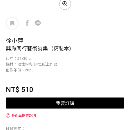
徐小萍
與海同行藝術詩集（精裝本）
尺寸：21x30 cm
媒材：油性粉彩,無框,紙上作品
創作年份：2025
NT$ 510
我要訂購
？
藝術品購買說明
付款方式：