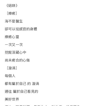
《結錄》
［療癒］
海不是醫生
卻可以從感官的身體
療癒心靈
ㄧ次又一次
挖掘深藏心中
尚未癒合的心傷
［漩渦］
每個人
都有屬於自己 的 漩渦
通往 屬於自己看見的
美好世界