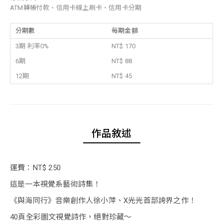
ATM轉帳付款、信用卡線上刷卡、信用卡分期
分期數
每期金額
3期 利率0%
NT$ 170
6期
NT$ 88
12期
NT$ 45
作品敘述
運費：NT$ 250
這是一本視覺系藝術詩集！
《與海同行》音樂創作人徐小萍、X光光首部誇界之作！
40頁全彩圖文視覺詩作，絕對珍藏～