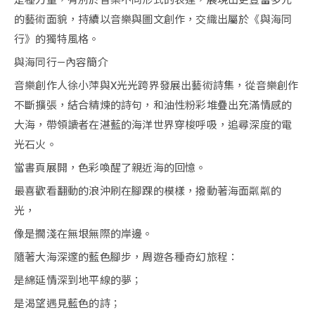
是種力量，有別於音樂不同形式的表達，展現出更豐富多元
的藝術面貌，持續以音樂與圖文創作，交織出屬於《與海同
行》的獨特風格。
與海同行—內容簡介
音樂創作人徐小萍與X光光跨界發展出藝術詩集，從音樂創作
不斷擴張，結合精煉的詩句，和油性粉彩堆疊出充滿情感的
大海，帶領讀者在湛藍的海洋世界穿梭呼吸，追尋深度的電
光石火。
當書頁展開，色彩喚醒了親近海的回憶。
最喜歡看翻動的浪沖刷在腳踝的模樣，撥動著海面粼粼的
光，
像是擱淺在無垠無際的岸邊。
隨著大海深邃的藍色腳步，周遊各種奇幻旅程：
是綿延情深到地平線的夢；
是渴望遇見藍色的詩；