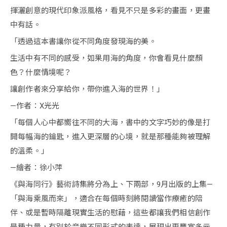
揮灑創意的現代印象派風格，看見不只是多彩的畫面，更畫
中有話。
「透過這本書讓你從不同角度發現海的美。
生活中有不同的感受，如果用海的角度，你會看見什麼顏
色？什麼情境呢？
讓創作者來分享給你，帶你進入海的世界！」
—作者：X光光
「每個人心中都嚮往不同的大海，書中的文字巧妙的像是打
開每幅海的鑰匙，進入更深層的心境，就是那種能夠被理解
的溫柔。」
—繪者：徐小萍
《與海同行》藝術詩集將分為上、下兩部，9月出版的上集—
「與海乘風而來」，適合在每個時刻將閱讀當作療癒的陪
伴、或是暫時隔離現實生活的慰藉，這些都讓我們相信創作