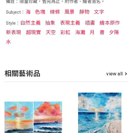
備註：限量珍藏，售完為止，附作者、繪者簽名。
海
色塊
線條
風景
靜物
文字
Subject：
自然主義
抽象
表現主義
插畫
繪本原作
Style：
新表現
超現實
天空
彩虹
海灘
月
書
夕陽
水
相關藝術品
view all