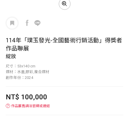
114年「璞玉發光-全國藝術行銷活動」得獎者
作品聯展
綻放
尺寸：53x140 cm
媒材：水墨,膠彩,複合媒材
創作年份：2024
NT$ 100,000
？
作品展售請洽官網或連結