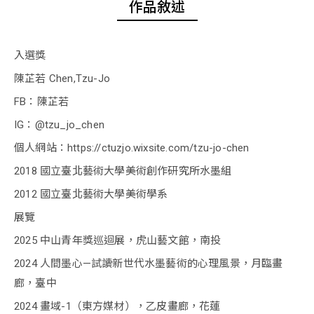
作品敘述
入選獎
陳芷若 Chen,Tzu-Jo
FB：陳芷若
IG：@tzu_jo_chen
個人網站：https://ctuzjo.wixsite.com/tzu-jo-chen
2018 國立臺北藝術大學美術創作研究所水墨組
2012 國立臺北藝術大學美術學系
展覽
2025 中山青年獎巡迴展，虎山藝文館，南投
2024 人間墨心—試讀新世代水墨藝術的心理風景，月臨畫
廊，臺中
2024 畫域-1（東方媒材），乙皮畫廊，花蓮