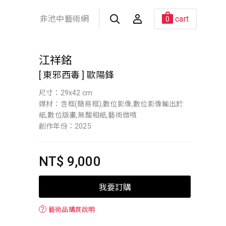
非池中藝術網
cart
0
江祥銘
[ 東邪西毒 ] 歐陽鋒
尺寸：29x42 cm
媒材：含框(簡易框),數位影像,數位影像輸出於
紙,數位版畫,無酸相紙,藝術微噴
創作年份：2025
NT$ 9,000
我要訂購
？
藝術品購買說明