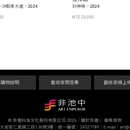
-決戰黑木崖，2024
封神榜，2024
00
NT$ 23,000
購物說明
藝術家問答集
藝術家線上
© 帝圖科技文化股份有限公司 2026
｜
關於帝圖｜
服務條款
大安區仁愛路三段136號3樓
｜
統一編號：24327189
｜
E-mail：art@a