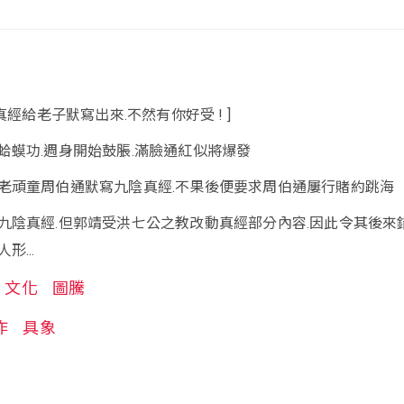
真經給老子默寫出來.不然有你好受 ! ]
蛤蟆功.週身開始鼓脹.滿臉通紅似將爆發
老頑童周伯通默寫九陰真經.不果後便要求周伯通屢行賭約跳海
九陰真經.但郭靖受洪七公之教改動真經部分內容.因此令其後來
...
文化
圖騰
作
具象