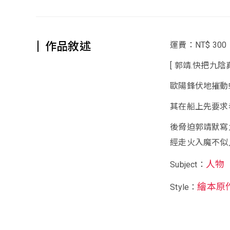
作品敘述
運費：NT$ 300
[ 郭靖.快把九陰
歐陽鋒伏地摧動
其在船上先要求
後脅迫郭靖默寫
經走火入魔不似人形
人物
Subject：
繪本原
Style：