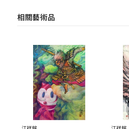
相關藝術品
江祥銘
江祥銘