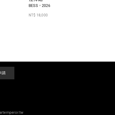
BESS，2026
NT$ 18,000
申請
rtemperor.tw