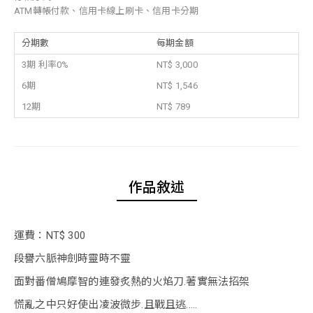
ATM轉帳付款、信用卡線上刷卡、信用卡分期
分期數
每期金額
3期 利率0%
NT$ 3,000
6期
NT$ 1,546
12期
NT$ 789
作品敘述
運費：NT$ 300
段譽六脈神劍時靈時不靈
面對番僧鳩摩智的連發炙熱的火焰刀.著實無法招架
慌亂之中只好使出凌波微步.且戰且逃.....