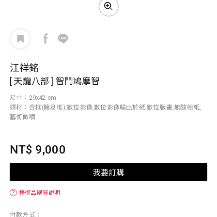
江祥銘
[ 天龍八部 ] 智鬥鳩摩智
尺寸：29x42 cm
媒材：含框(簡易框),數位影像,數位影像輸出於紙,數位版畫,無酸相紙,
藝術微噴
NT$ 9,000
我要訂購
？
藝術品購買說明
付款方式：