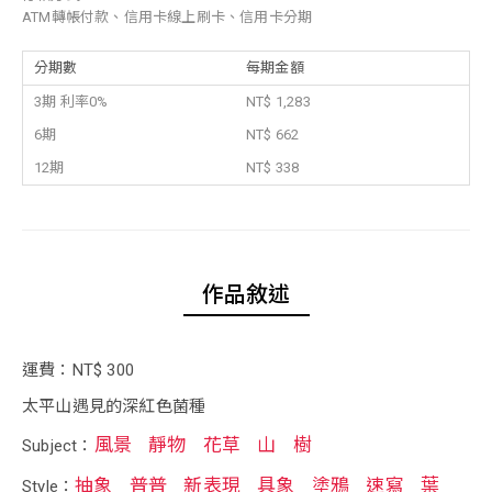
ATM轉帳付款、信用卡線上刷卡、信用卡分期
分期數
每期金額
3期 利率0%
NT$ 1,283
6期
NT$ 662
12期
NT$ 338
作品敘述
運費：NT$ 300
太平山遇見的深紅色菌種
風景
靜物
花草
山
樹
Subject：
抽象
普普
新表現
具象
塗鴉
速寫
葉
Style：