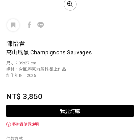
陳怡君
高山風景 Champignons Sauvages
尺寸：39x27 cm
媒材：含框,壓克力顏料,紙上作品
創作年份：2025
NT$ 3,850
我要訂購
？
藝術品購買說明
付款方式：