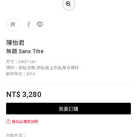
陳怡君
無題 Sans Titre
尺寸：29x21 cm
媒材：剪貼,含框,拼貼,紙上作品,複合媒材
創作年份：2013
NT$ 3,280
我要訂購
？
藝術品購買說明
付款方式：