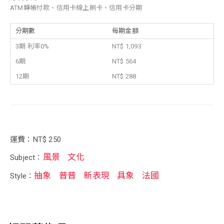
ATM轉帳付款、信用卡線上刷卡、信用卡分期
分期數
每期金額
3期 利率0%
NT$ 1,093
6期
NT$ 564
12期
NT$ 288
運費：NT$ 250
風景
文化
Subject：
抽象
普普
新表現
具象
法國
Style：