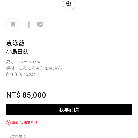
袁泳薇
小島日誌
尺寸：162x130 cm
媒材：油彩,油彩畫布,油畫,畫布
創作年份：2024
NT$ 85,000
我要訂購
？
藝術品購買說明
付款方式：