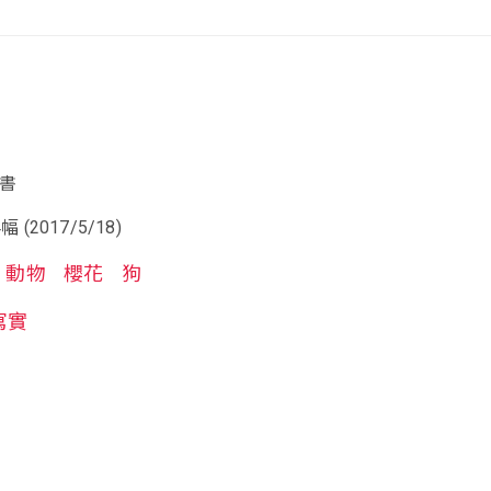
證書
 (2017/5/18)
動物
櫻花
狗
寫實