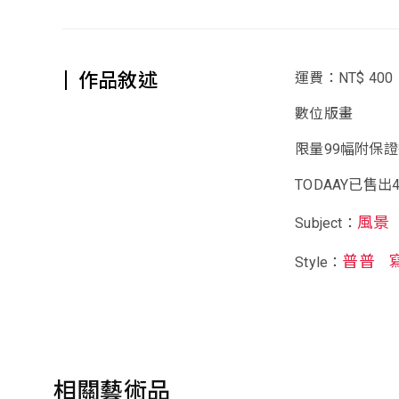
作品敘述
運費：NT$ 400
數位版畫
限量99幅附保
TODAAY已售出4幅
風景
Subject：
普普
Style：
相關藝術品