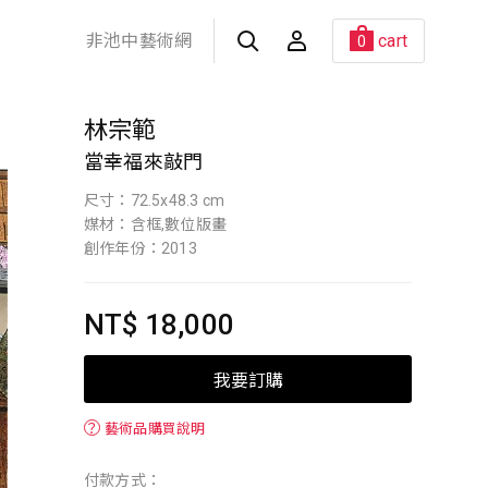
非池中藝術網
cart
0
林宗範
當幸福來敲門
尺寸：72.5x48.3 cm
媒材：含框,數位版畫
創作年份：2013
NT$ 18,000
我要訂購
？
藝術品購買說明
付款方式：