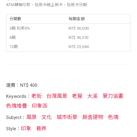
ATM轉帳付款、信用卡線上刷卡、信用卡分期
分期數
每期金額
3期 利率0%
NT$ 90,000
6期
NT$ 46,392
12期
NT$ 23,684
運費：NT$ 400
老街
台灣風景
老屋
大溪
筆刀油畫
Keywords：
色塊堆疊
印象派
風景
文化
城市街景
房舍建物
色塊
Subject：
印象
巷弄
Style：