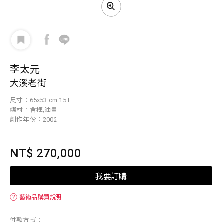
李太元
大溪老街
尺寸：65x53 cm 15 F
媒材：含框,油畫
創作年份：2002
NT$ 270,000
我要訂購
？
藝術品購買說明
付款方式：