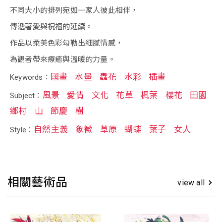
不同大小的排列宛如一家人彼此相伴，
傳遞著愛與祝福的延續。
作品以柔美色彩勾勒出細膩情感，
為觀者帶來療癒與溫暖的力量。
國畫
水墨
蟲花
水彩
插畫
Keywords：
風景
愛情
文化
花草
楓葉
櫻花
田園
Subject：
鄉村
山
節慶
樹
自然主義
象徵
草原
蝴蝶
葉子
女人
Style：
相關藝術品
view all