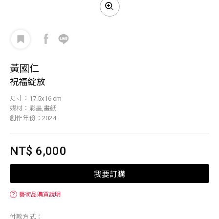
黃國仁
祝福綻放
尺寸：17.5x16 cm
媒材：彩墨,畫紙
創作年份：2024
NT$ 6,000
我要訂購
？
藝術品購買說明
付款方式：