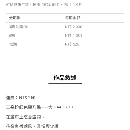
ATM轉帳付款、信用卡線上刷卡、信用卡分期
分期數
每期金額
3期 利率0%
NT$ 2,000
6期
NT$ 1,031
12期
NT$ 526
作品敘述
運費：NT$ 250
三朵粉紅色康乃馨——大、中、小，
在畫布上恣意盛開。
花朵象徵感恩、溫情與守護，