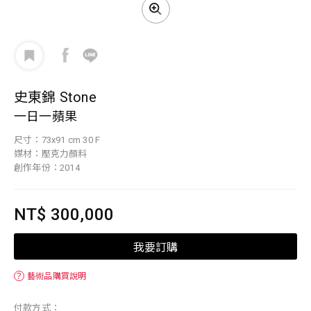
史東錦 Stone
一日一蘋果
尺寸：73x91 cm 30 F
媒材：壓克力顏料
創作年份：2014
NT$ 300,000
我要訂購
？
藝術品購買說明
付款方式：