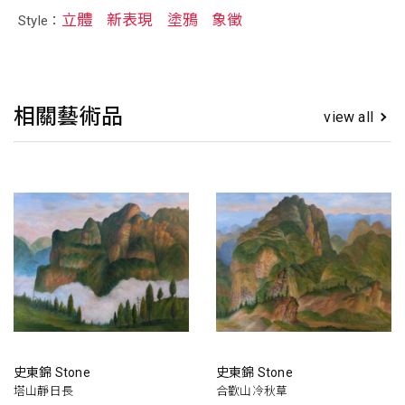
立體
新表現
塗鴉
象徵
Style：
相關藝術品
view all
史東錦 Stone
史東錦 Stone
塔山靜日長
合歡山冷秋草