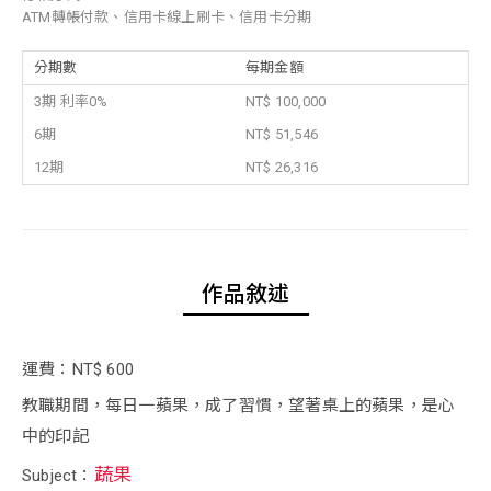
ATM轉帳付款、信用卡線上刷卡、信用卡分期
分期數
每期金額
3期 利率0%
NT$ 100,000
6期
NT$ 51,546
12期
NT$ 26,316
作品敘述
運費：NT$ 600
教職期間，每日一蘋果，成了習慣，望著桌上的蘋果，是心
中的印記
蔬果
Subject：