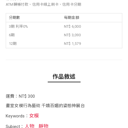
ATM轉帳付款、信用卡線上刷卡、信用卡分期
分期數
每期金額
3期 利率0%
NT$ 6,000
6期
NT$ 3,093
12期
NT$ 1,579
作品敘述
運費：NT$ 300
畫室女模行為藝術.千嬌百媚的姿態伸展台
女模
Keywords：
人物
靜物
Subject：