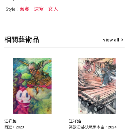
寫實
速寫
女人
Style：
相關藝術品
view all
江祥銘
江祥銘
西遊，2023
笑傲江湖-決戰黑木崖，2024