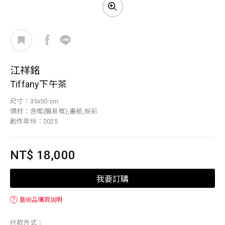
江祥銘
Tiffany下午茶
尺寸：35x50 cm
媒材：含框(簡易框),畫紙,粉彩
創作年份：2025
NT$ 18,000
我要訂購
？
藝術品購買說明
付款方式：