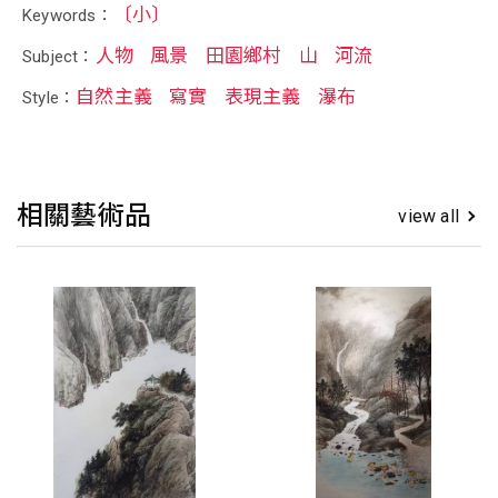
〔小〕
Keywords：
人物
風景
田園鄉村
山
河流
Subject：
自然主義
寫實
表現主義
瀑布
Style：
相關藝術品
view all