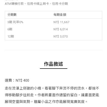
ATM轉帳付款、信用卡線上刷卡、信用卡分期
分期數
每期金額
3期 利率0%
NT$ 11,667
6期
NT$ 6,014
12期
NT$ 3,070
作品敘述
運費：NT$ 400
走在流瀑上搭建的小橋，看著腳下奔流不停的流水，都捨不
得移動腳步往前走。作者將畫面作適當的留白，讓畫面更能
展現空靈與氣勢，雖屬小品之作亦能展現寬廣氣度。