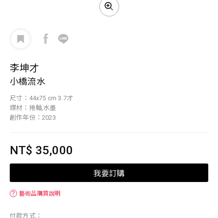
李坤才
小橋流水
尺寸：44x75 cm 3.7才
媒材：捲軸,水墨
創作年份：2023
NT$ 35,000
我要訂購
？
藝術品購買說明
付款方式：