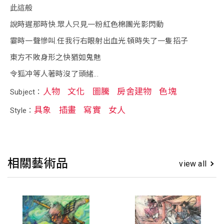
此這般
說時遲那時快.眾人只見一粉紅色棉團光影閃動
霎時一聲慘叫.任我行右眼射出血光.頓時失了一隻招子
東方不敗身形之快猶如鬼魅
令狐冲等人著時沒了頭緒...
人物
文化
圖騰
房舍建物
色塊
Subject：
具象
插畫
寫實
女人
Style：
相關藝術品
view all