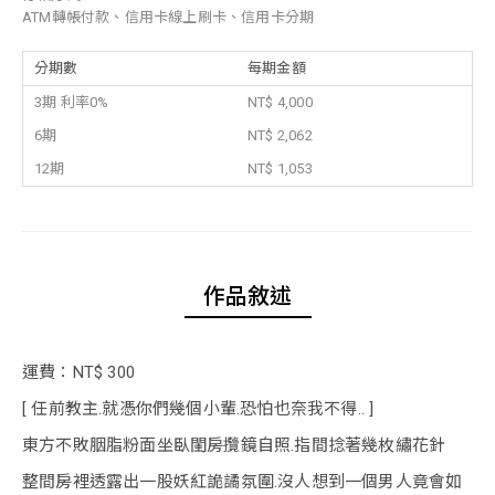
ATM轉帳付款、信用卡線上刷卡、信用卡分期
分期數
每期金額
3期 利率0%
NT$ 4,000
6期
NT$ 2,062
12期
NT$ 1,053
作品敘述
運費：NT$ 300
[ 任前教主.就憑你們幾個小輩.恐怕也奈我不得.. ]
東方不敗胭脂粉面坐臥閨房攬鏡自照.指間捻著幾枚繡花針
整間房裡透露出一股妖紅詭譎氛圍.沒人想到一個男人竟會如