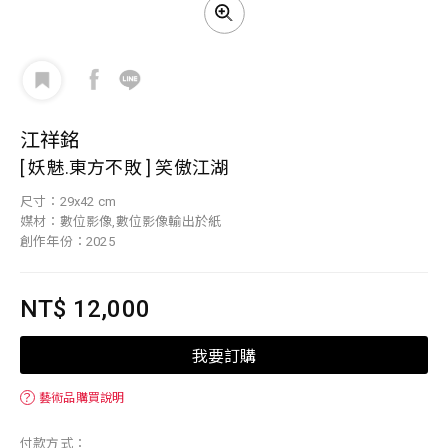
江祥銘
[ 妖魅.東方不敗 ] 笑傲江湖
尺寸：29x42 cm
媒材：數位影像,數位影像輸出於紙
創作年份：2025
NT$ 12,000
我要訂購
？
藝術品購買說明
付款方式：