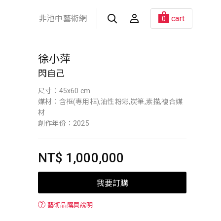
非池中藝術網
cart
0
徐小萍
閃自己
尺寸：45x60 cm
媒材：含框(專用框),油性粉彩,炭筆,素描,複合媒
材
創作年份：2025
NT$ 1,000,000
我要訂購
？
藝術品購買說明