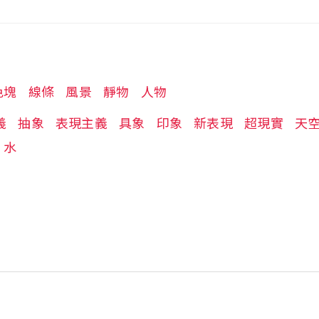
色塊
線條
風景
靜物
人物
義
抽象
表現主義
具象
印象
新表現
超現實
天
水