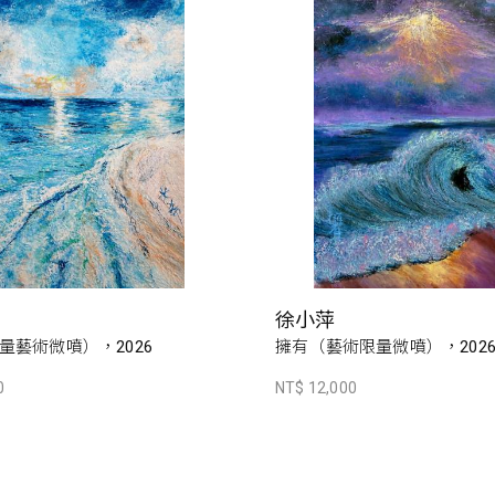
徐小萍
量藝術微噴），2026
擁有（藝術限量微噴），202
0
NT$ 12,000