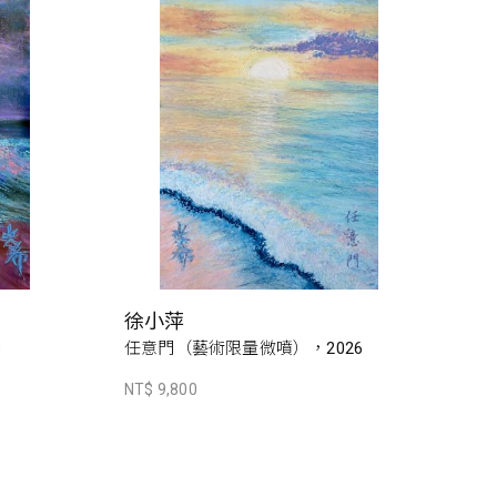
徐小萍
6
任意門（藝術限量微噴），2026
NT$ 9,800