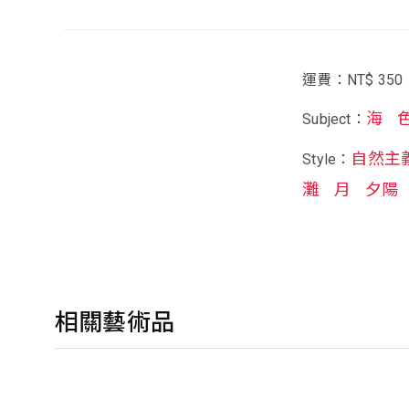
運費：NT$ 350
海
Subject：
自然主
Style：
灘
月
夕陽
相關藝術品