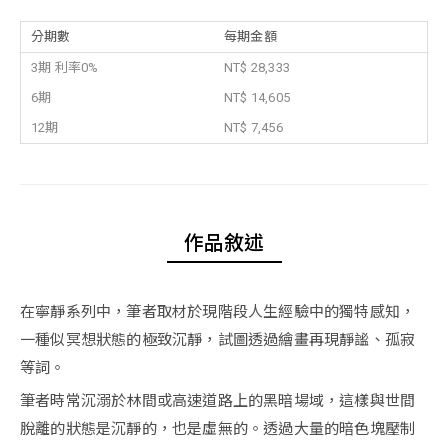
分期數
每期金額
3期 利率0%
NT$ 28,333
6期
NT$ 14,605
12期
NT$ 7,456
作品敘述
在寧靜系列中，筆者取材於現階段人生經驗中的獨特感知，
一種似冥想狀態的極致沉靜，試圖透過繪畫再現靜謐、孤寂
等詞。
筆者時常沉溺於林間或高速道路上的黑暗場域，這樣與世間
脫離的狀態是沉靜的，也是虛無的。透過大量的暗色塊壓制