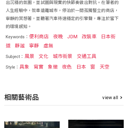
出沉穩的氛圍，並試圖與現實的快節奏做出對抗。在筆者的
人生經驗中，架車遠離城市，停泊於一間孤獨豎立的商店，
寧靜的冥想著，並聽著汽車待速穩定的引擎聲，專注於當下
的環境感知。
便利商店
夜晚
JDM
改裝車
日本街
Keywords：
道
靜謐
寧靜
虛無
風景
文化
城市街景
交通工具
Subject：
具象
寫實
象徵
夜色
日本
窗
天空
Style：
相關藝術品
view all