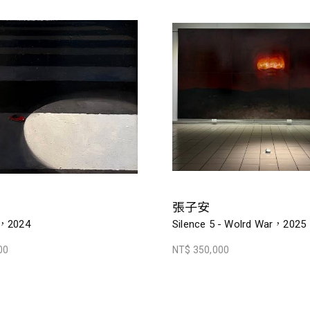
張子安
t，2024
Silence 5 - Wolrd War，2025
00
NT$ 350,000