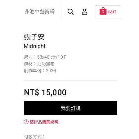
非池中藝術網
cart
0
張子安
Midnight
尺寸：53x46 cm 10 F
媒材：油彩畫布
創作年份：2024
NT$ 15,000
我要訂購
？
藝術品購買說明
付款方式：