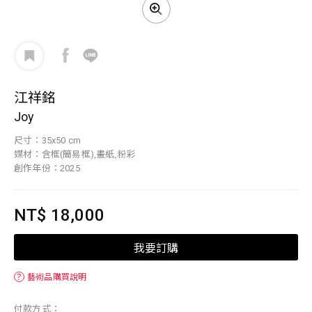
江祥銘
Joy
尺寸：35x50 cm
媒材：含框(簡易框),畫紙,粉彩
創作年份：2025
NT$ 18,000
我要訂購
？
藝術品購買說明
付款方式：