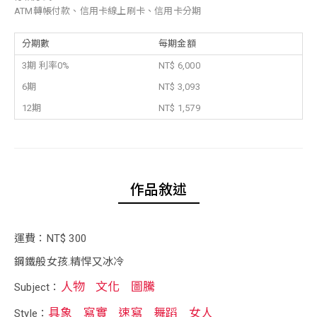
ATM轉帳付款、信用卡線上刷卡、信用卡分期
分期數
每期金額
3期 利率0%
NT$ 6,000
6期
NT$ 3,093
12期
NT$ 1,579
作品敘述
運費：NT$ 300
鋼鐵般女孩.精悍又冰冷
人物
文化
圖騰
Subject：
具象
寫實
速寫
舞蹈
女人
Style：