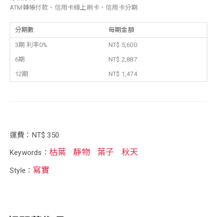
ATM轉帳付款、信用卡線上刷卡、信用卡分期
分期數
每期金額
3期 利率0%
NT$ 5,600
6期
NT$ 2,887
12期
NT$ 1,474
運費：NT$ 350
枯葉
靜物
葉子
秋天
Keywords：
寫實
Style：