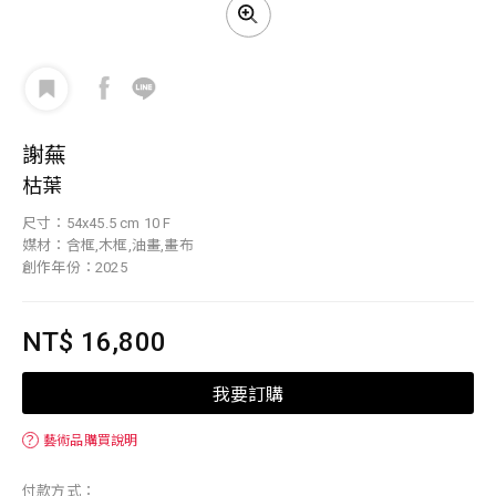
謝蕪
枯葉
尺寸：54x45.5 cm 10 F
媒材：含框,木框,油畫,畫布
創作年份：2025
NT$ 16,800
我要訂購
？
藝術品購買說明
付款方式：