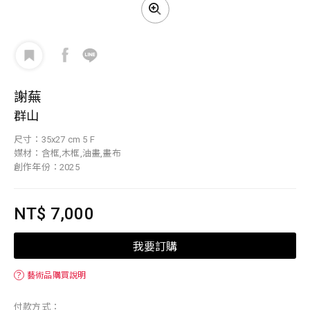
謝蕪
群山
尺寸：35x27 cm 5 F
媒材：含框,木框,油畫,畫布
創作年份：2025
NT$ 7,000
我要訂購
？
藝術品購買說明
付款方式：