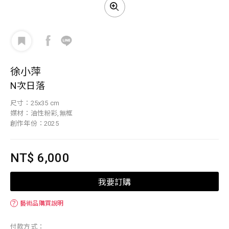
徐小萍
N次日落
尺寸：25x35 cm
媒材：油性粉彩,無框
創作年份：2025
NT$ 6,000
我要訂購
？
藝術品購買說明
付款方式：