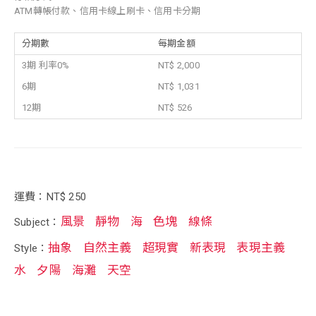
ATM轉帳付款、信用卡線上刷卡、信用卡分期
分期數
每期金額
3期 利率0%
NT$ 2,000
6期
NT$ 1,031
12期
NT$ 526
運費：NT$ 250
風景
靜物
海
色塊
線條
Subject：
抽象
自然主義
超現實
新表現
表現主義
Style：
水
夕陽
海灘
天空