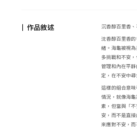
作品敘述
沉香醇百里香、
沈香醇百里香的
緒。海龜被視為
多挑戰和不安，
管理和內在平靜
定，在不安中尋
這樣的組合意味
情況，就像海龜
素，但當與「不
安，而不是直接
來應對不安，而
⸻