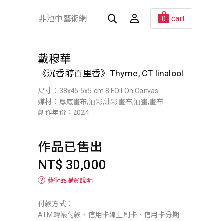
非池中藝術網
cart
0
戴穆華
《沉香醇百里香》Thyme, CT linalool
尺寸：38x45.5x5 cm 8 FOil On Canvas
媒材：厚底畫布,油彩,油彩畫布,油畫,畫布
創作年份：2024
作品已售出
NT$ 30,000
？
藝術品購買說明
付款方式：
ATM轉帳付款、信用卡線上刷卡、信用卡分期