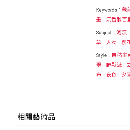
戴
Keywords：
畫
沉香醇百
河流
Subject：
草
人物
櫻
自然主
Style：
現
野獸派
布
夜色
夕
相關藝術品