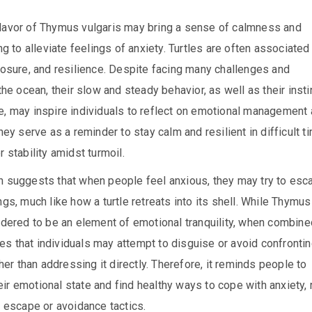
lavor of Thymus vulgaris may bring a sense of calmness and
ng to alleviate feelings of anxiety. Turtles are often associated
posure, and resilience. Despite facing many challenges and
the ocean, their slow and steady behavior, as well as their insti
e, may inspire individuals to reflect on emotional management
hey serve as a reminder to stay calm and resilient in difficult t
r stability amidst turmoil.
n suggests that when people feel anxious, they may try to esc
ngs, much like how a turtle retreats into its shell. While Thymus
idered to be an element of emotional tranquility, when combine
lies that individuals may attempt to disguise or avoid confrontin
ther than addressing it directly. Therefore, it reminds people to
r emotional state and find healthy ways to cope with anxiety, 
o escape or avoidance tactics.