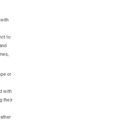
 with
nct to
 and
imes,
ape or
d with
g their
rather