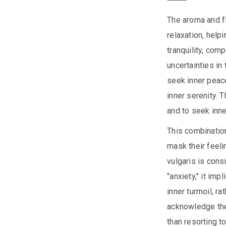
The aroma and f
relaxation, helpi
tranquility, com
uncertainties in 
seek inner peac
inner serenity. T
and to seek inne
This combinatio
mask their feeli
vulgaris is cons
"anxiety," it imp
inner turmoil, ra
acknowledge thei
than resorting t