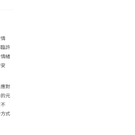
安情
面臨許
對情緒
的安
來應對
靜的元
在不
的方式