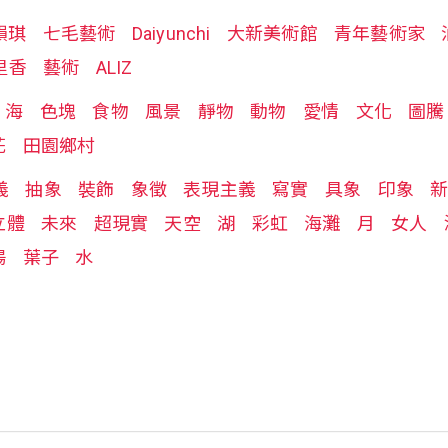
韻琪
七毛藝術
Daiyunchi
大新美術館
青年藝術家
里香
藝術
ALIZ
海
色塊
食物
風景
靜物
動物
愛情
文化
圖騰
花
田園鄉村
義
抽象
裝飾
象徵
表現主義
寫實
具象
印象
立體
未來
超現實
天空
湖
彩虹
海灘
月
女人
陽
葉子
水