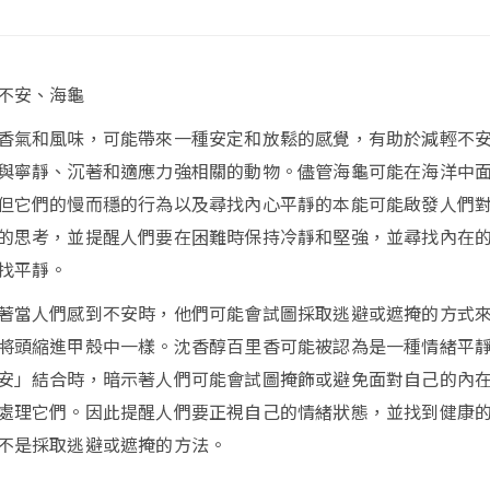
不安、海龜
香氣和風味，可能帶來一種安定和放鬆的感覺，有助於減輕不
與寧靜、沉著和適應力強相關的動物。儘管海龜可能在海洋中
但它們的慢而穩的行為以及尋找內心平靜的本能可能啟發人們
的思考，並提醒人們要在困難時保持冷靜和堅強，並尋找內在
找平靜。
著當人們感到不安時，他們可能會試圖採取逃避或遮掩的方式
將頭縮進甲殼中一樣。沈香醇百里香可能被認為是一種情緒平
安」結合時，暗示著人們可能會試圖掩飾或避免面對自己的內
處理它們。因此提醒人們要正視自己的情緒狀態，並找到健康
不是採取逃避或遮掩的方法。