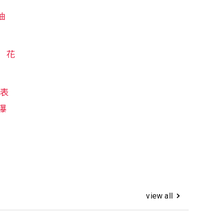
油
花
新表
瀑
view all