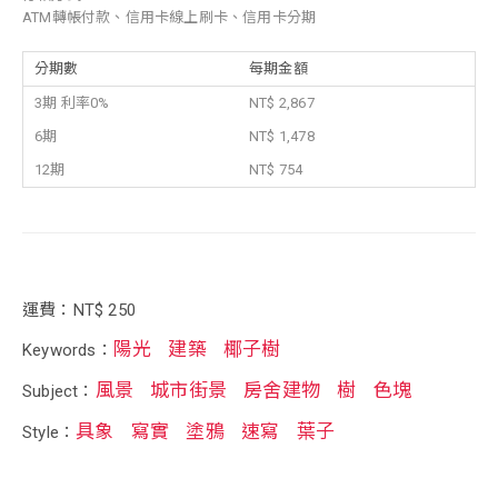
ATM轉帳付款、信用卡線上刷卡、信用卡分期
分期數
每期金額
3期 利率0%
NT$ 2,867
6期
NT$ 1,478
12期
NT$ 754
運費：NT$ 250
陽光
建築
椰子樹
Keywords：
風景
城市街景
房舍建物
樹
色塊
Subject：
具象
寫實
塗鴉
速寫
葉子
Style：