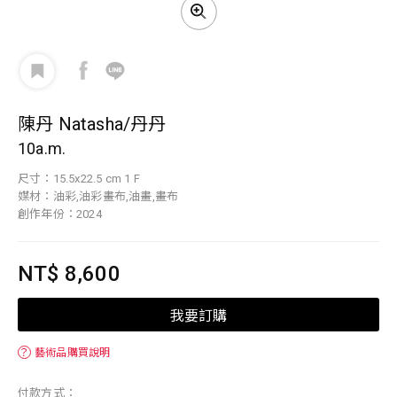
陳丹 Natasha/丹丹
10a.m.
尺寸：15.5x22.5 cm 1 F
媒材：油彩,油彩畫布,油畫,畫布
創作年份：2024
NT$ 8,600
我要訂購
？
藝術品購買說明
付款方式：