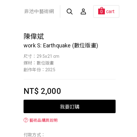
非池中藝術網
cart
0
陳偉斌
work S: Earthquake (數位版畫)
尺寸：29.5x21 cm
媒材：數位版畫
創作年份：2025
NT$ 2,000
我要訂購
？
藝術品購買說明
付款方式：