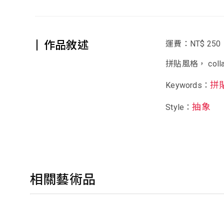
作品敘述
運費：NT$ 250
拼貼風格， collag
拼
Keywords：
抽象
Style：
相關藝術品