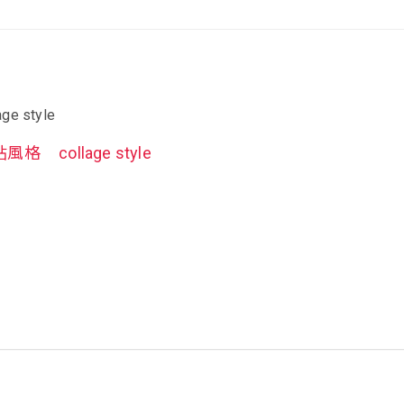
e style
貼風格
collage style