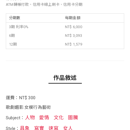
ATM轉帳付款、信用卡線上刷卡、信用卡分期
分期數
每期金額
3期 利率0%
NT$ 6,000
6期
NT$ 3,093
12期
NT$ 1,579
作品敘述
運費：NT$ 300
歌劇媚影.女模行為藝術
人物
愛情
文化
圖騰
Subject：
具象
寫實
速寫
女人
Style：