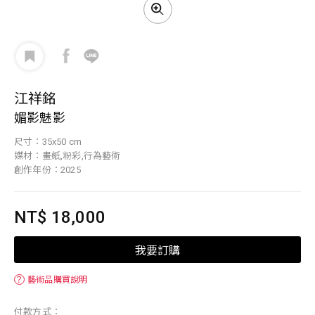
江祥銘
媚影魅影
尺寸：35x50 cm
媒材：畫紙,粉彩,行為藝術
創作年份：2025
NT$ 18,000
我要訂購
？
藝術品購買說明
付款方式：