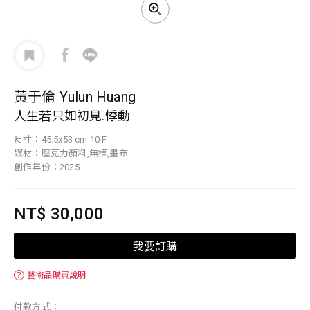
黃于倫 Yulun Huang
人生若只如初見.悸動
尺寸：45.5x53 cm 10 F
媒材：壓克力顏料,無框,畫布
創作年份：2025
NT$ 30,000
我要訂購
？
藝術品購買說明
付款方式：