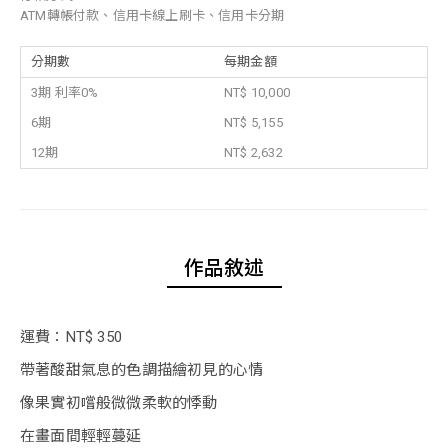
ATM轉帳付款、信用卡線上刷卡、信用卡分期
分期數
每期金額
3期 利率0%
NT$ 10,000
6期
NT$ 5,155
12期
NT$ 2,632
作品敘述
運費：NT$ 350
帶著酸甜氣息的色調描繪初見的心情
像果實初嚐般微微柔軟的悸動
在畫面間輕輕蔓延