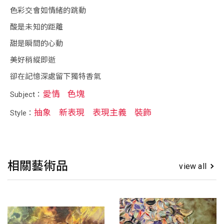
色彩交會如情緒的跳動
酸是未知的距離
甜是瞬間的心動
美好稍縱即逝
卻在記憶深處留下獨特香氣
愛情
色塊
Subject：
抽象
新表現
表現主義
裝飾
Style：
相關藝術品
view all