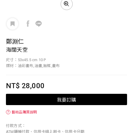
鄭淵仁
海闊天空
尺寸：53x45.5 cm 10 P
媒材：油彩畫布,油畫,無框,畫布
NT$ 28,000
我要訂購
？
藝術品購買說明
付款方式：
ATM轉帳付款、信用卡線上刷卡、信用卡分期