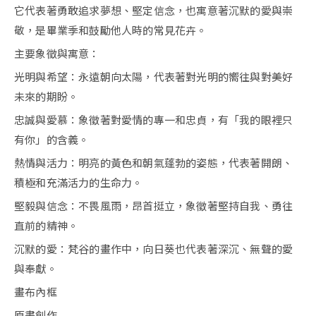
它代表著勇敢追求夢想、堅定信念，也寓意著沉默的愛與崇
敬，是畢業季和鼓勵他人時的常見花卉。
主要象徵與寓意：
光明與希望：永遠朝向太陽，代表著對光明的嚮往與對美好
未來的期盼。
忠誠與愛慕：象徵著對愛情的專一和忠貞，有「我的眼裡只
有你」的含義。
熱情與活力：明亮的黃色和朝氣蓬勃的姿態，代表著開朗、
積極和充滿活力的生命力。
堅毅與信念：不畏風雨，昂首挺立，象徵著堅持自我、勇往
直前的精神。
沉默的愛：梵谷的畫作中，向日葵也代表著深沉、無聲的愛
與奉獻。
畫布內框