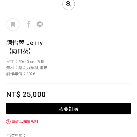
陳怡蓉 Jenny
【向日葵】
尺寸：50x40 cm 內框
媒材：壓克力顏料,畫布
創作年份：2026
NT$ 25,000
我要訂購
？
藝術品購買說明
付款方式：