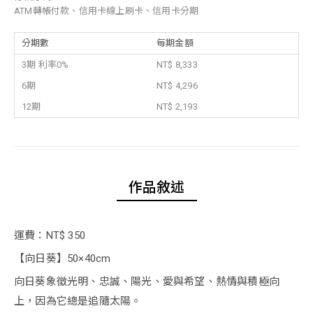
ATM轉帳付款、信用卡線上刷卡、信用卡分期
分期數
每期金額
3期 利率0%
NT$ 8,333
6期
NT$ 4,296
12期
NT$ 2,193
作品敘述
運費：NT$ 350
【向日葵】50×40cm
向日葵象徵光明、忠誠、陽光、愛與希望、熱情與積極向
上，因為它總是追隨太陽。