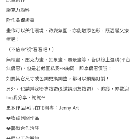
原畫創作
壓克力顏料
附作品保證書
畫作可以美化環境，改變氛圍，亦能增添色彩，既溫馨又療
癒喔！
（不信來“視”看看吧！）
無框畫、壓克力畫、抽象畫、風景畫等，皆供線上選購(平台
無優惠)，但是若截圖私我FB詢問，即享優惠價哦！
如要其它尺寸或色調更換調整，都可以預購訂製！
另外，也請幫我粉專按讚(&邀請朋友按讚）、追蹤，亦歡迎
tag我分享，謝謝^^
更多作品照片在FB粉專：Jenny Art
❤️收藏詢問作品
❤️藝術合作洽談
❤️展出工作邀約