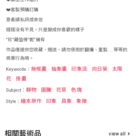
❤️客製預購訂購
意者請私訊或來信
錢錢沒有不見，只是變成你喜歡的樣子
‘’珍‘’藏值得‘’妮‘’擁有
作品僅提供您收藏、贈送，請勿使用於翻攝、重製......等等的
商業行為唷。
無框畫
抽象畫
印象派
向日葵
太陽
Keywords：
花
掛畫
靜物
圖騰
花草
色塊
Subject：
繪本原作
印象
具象
象徵
Style：
相關藝術品
view all