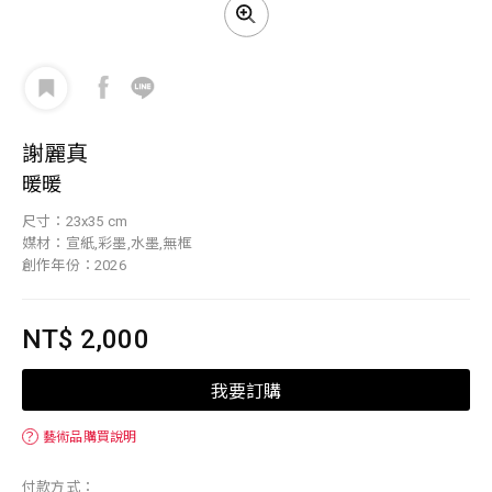
謝麗真
暖暖
尺寸：23x35 cm
媒材：宣紙,彩墨,水墨,無框
創作年份：2026
NT$ 2,000
我要訂購
？
藝術品購買說明
付款方式：