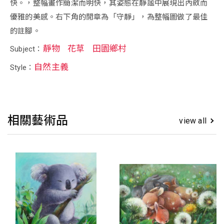
快。，整幅畫作簡潔而明快，其姿態在靜謐中展現出內斂而
優雅的美感。右下角的閒章為「守靜」，為整幅圖做了最佳
的註腳。
靜物
花草
田園鄉村
Subject：
自然主義
Style：
相關藝術品
view all