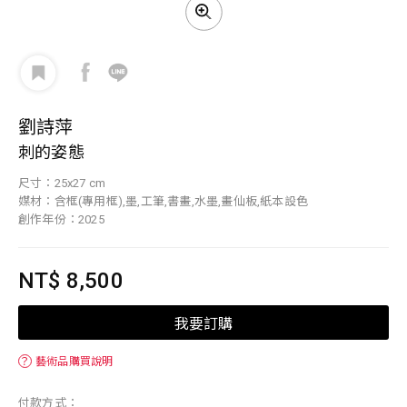
劉詩萍
刺的姿態
尺寸：25x27 cm
媒材：含框(專用框),墨,工筆,書畫,水墨,畫仙板,紙本設色
創作年份：2025
NT$ 8,500
我要訂購
？
藝術品購買說明
付款方式：