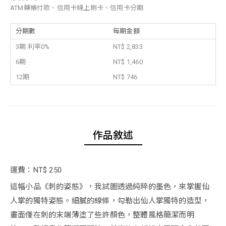
ATM轉帳付款、信用卡線上刷卡、信用卡分期
分期數
每期金額
3期 利率0%
NT$ 2,833
6期
NT$ 1,460
12期
NT$ 746
作品敘述
運費：NT$ 250
這幅小品《刺的姿態》，我試圖透過純粹的墨色，來掌握仙
人掌的獨特姿態。細膩的線條，勾勒出仙人掌獨特的造型，
畫面僅在刺的末端薄塗了些許顏色，整體風格簡潔而明