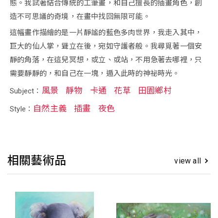
態。我試著結合傳統的工筆畫，和自己擅長的插畫角色，創
造不可思議的奇境，在畫中找回無限可能。
這幅畫作描繪的是一片靜謐的藍色多肉世界，我走入其中，
巨大的仙人掌，聳立在後，宛如守護者般。我尋覓著一個安
靜的角落，在這兒冥想，或立、或站，不用急著去哪裡，只
需要靜靜的，和自己在一塊，遁入此時的神祕時光。
風景
靜物
卡通
花草
田園鄉村
Subject：
自然主義
插畫
夜色
Style：
相關藝術品
view all