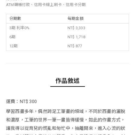
ATM轉帳付款、信用卡線上刷卡、信用卡分期
分期數
每期金額
3期 利率0%
NT$ 3,333
6期
NT$ 1,718
12期
NT$ 877
作品敘述
運費：NT$ 300
學習西畫多年，偶然跨足工筆畫的領域，不同於西畫的灑脫
和濃厚，工筆的世界一筆一畫皆得緩慢，如此的作畫方式，
讓我得以從育兒的慌亂和匆忙中，抽離開來，進入心流的狀