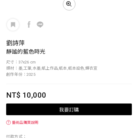
劉詩萍
靜謐的藍色時光
尺寸：37x26 cm
媒材：墨,工筆,水墨,紙上作品,紙本,紙本設色,蟬衣宣
創作年份：2025
NT$ 10,000
我要訂購
？
藝術品購買說明
付款方式：