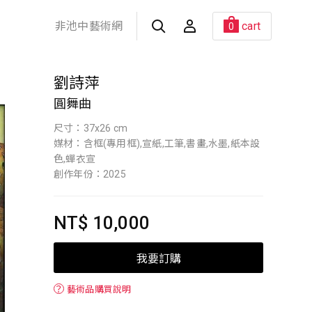
非池中藝術網
cart
0
劉詩萍
圓舞曲
尺寸：37x26 cm
媒材：含框(專用框),宣紙,工筆,書畫,水墨,紙本設
色,蟬衣宣
創作年份：2025
NT$ 10,000
我要訂購
？
藝術品購買說明