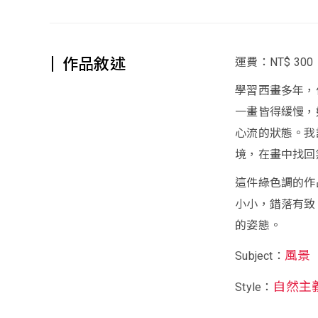
作品敘述
運費：NT$ 300
學習西畫多年，
一畫皆得緩慢，
心流的狀態。我
境，在畫中找回
這件綠色調的作
小小，錯落有致
的姿態。
風景
Subject：
自然主
Style：