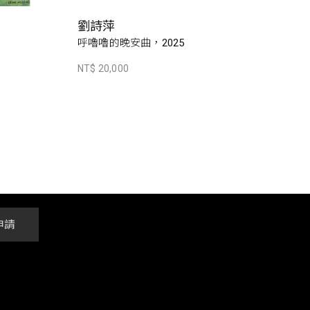
劉詩萍
呼嚕嚕的晚安曲，2025
NT$ 20,000
申請