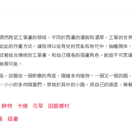
偶然跨足工筆畫的領域，不同於西畫的灑脫和濃厚，工筆的世
如此的作畫方式，讓我得以從育兒的慌亂和匆忙中，抽離開來
試著結合傳統的工筆畫，和自己擅長的插畫角色，創造不可思
無限可能。
品，試圖從一個俯瞰的角度，描繪多肉植物。一個又一個的圓
。小小的多肉精靈們，穿梭於其中的小路，用自己的速度，舞
靜物
卡通
花草
田園鄉村
義
插畫